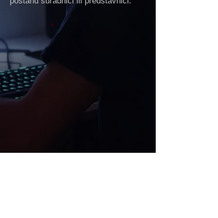
postanu suradnici ili predstavnici.
DOBRA TV
provided by